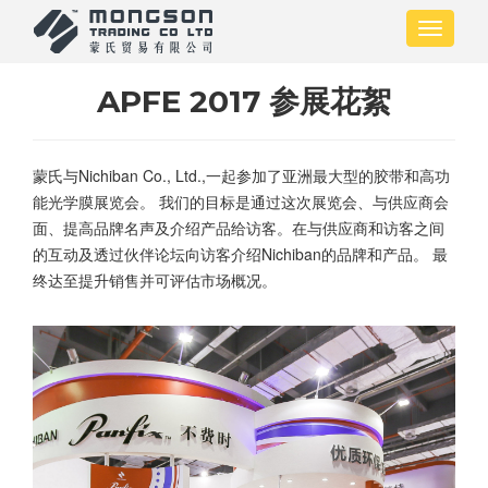
跳
Toggle
转
navigati
到
主
APFE 2017 参展花絮
要
内
容
蒙氏与Nichiban Co., Ltd.,一起参加了亚洲最大型的胶带和高功
能光学膜展览会。 我们的目标是通过这次展览会、与供应商会
面、提高品牌名声及介绍产品给访客。在与供应商和访客之间
的互动及透过伙伴论坛向访客介绍Nichiban的品牌和产品。 最
终达至提升销售并可评估市场概况。