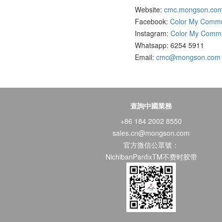
Website:
cmc.mongson.co
Facebook:
Color My Commu
Instagram:
Color My Commu
Whatsapp: 6254 5911
Email:
cmc@mongson.com
查詢中國業務
+86 184 2002 8550
sales.cn@mongson.com
官方微信公眾號：
NichibanPanfixTM不费时胶带