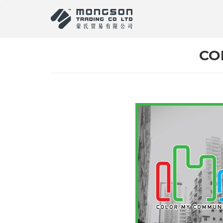
移
至
主
內
容
CO